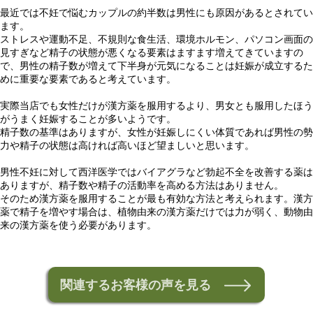
最近では不妊で悩むカップルの約半数は男性にも原因があるとされてい
ます。
ストレスや運動不足、不規則な食生活、環境ホルモン、パソコン画面の
見すぎなど精子の状態が悪くなる要素はますます増えてきていますの
で、男性の精子数が増えて下半身が元気になることは妊娠が成立するた
めに重要な要素であると考えています。
実際当店でも女性だけが漢方薬を服用するより、男女とも服用したほう
がうまく妊娠することが多いようです。
精子数の基準はありますが、女性が妊娠しにくい体質であれば男性の勢
力や精子の状態は高ければ高いほど望ましいと思います。
男性不妊に対して西洋医学ではバイアグラなど勃起不全を改善する薬は
ありますが、精子数や精子の活動率を高める方法はありません。
そのため漢方薬を服用することが最も有効な方法と考えられます。漢方
薬で精子を増やす場合は、植物由来の漢方薬だけでは力が弱く、動物由
来の漢方薬を使う必要があります。
関連するお客様の声を見る